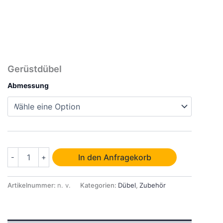
Gerüstdübel
Abmessung
Gerüstdübel
In den Anfragekorb
-
+
Menge
Artikelnummer:
n. v.
Kategorien:
Dübel
,
Zubehör